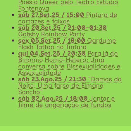
Poesia Queer pelo Teatro Estúdio
Fontenova
sáb
27.Set.25
/ 15:00
Pintura de
cartazes e faixas
sáb
20.Set.25
/ 21:00–01:30
Gatsby Rainbow Party
sex
05.Set.25
/ 18:00
Qardume
Flash Tattoo no Tintura
qui
04.Set.25
/ 20:30
Para lá do
Binómio Homo-Hétero: Uma
conversa sobre Bissexualidades e
Assexualidade
sáb
23.Ago.25
/ 21:30
"Damas da
Noite: Uma farsa de Elmano
Sancho"
sáb
02.Ago.25
/ 18:00
Jantar e
filme de angariação de fundos