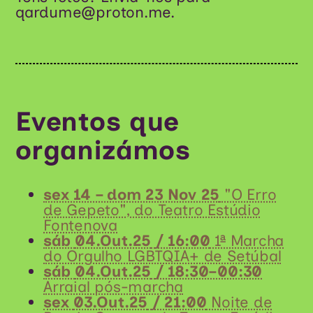
qardume@proton.me.
Eventos que
organizámos
sex 14 – dom 23 Nov 25
"O Erro
de Gepeto", do Teatro Estúdio
Fontenova
sáb
04.Out.25
/ 16:00
1ª Marcha
do Orgulho LGBTQIA+ de Setúbal
sáb
04.Out.25
/ 18:30–00:30
Arraial pós-marcha
sex
03.Out.25
/ 21:00
Noite de