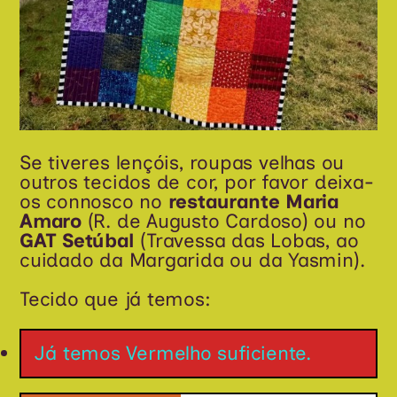
Se tiveres lençóis, roupas velhas ou
outros tecidos de cor, por favor deixa-
os connosco no
restaurante Maria
Amaro
(R. de Augusto Cardoso) ou no
GAT Setúbal
(Travessa das Lobas, ao
cuidado da Margarida ou da Yasmin).
Tecido que já temos:
Já temos Vermelho suficiente.