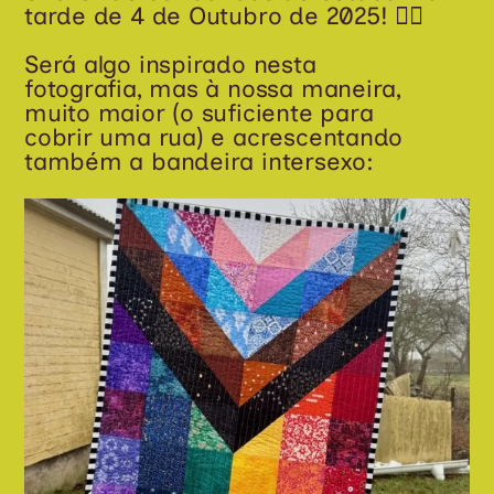
tarde de 4 de Outubro de 2025! 🏳️‍🌈
Será algo inspirado nesta
fotografia, mas à nossa maneira,
muito maior (o suficiente para
cobrir uma rua) e acrescentando
também a bandeira intersexo: